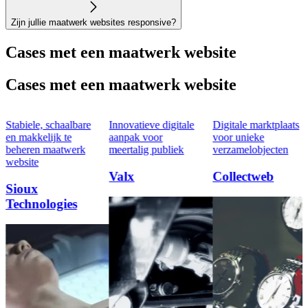
Zijn jullie maatwerk websites responsive?
Cases met een maatwerk website
Cases met een maatwerk website
Stabiele, schaalbare
Innovatieve digitale
Digitale marktplaats
en makkelijk te
aanpak voor
voor unieke
beheren maatwerk
meertalig publiek
verzamelobjecten
website
Valx
Collectweb
Sioux
Technologies