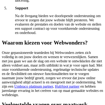
lancering.
Support
Na de livegang bieden we doorlopende ondersteuning om
ervoor te zorgen dat jouw website blijft presteren. We
evalueren de prestaties en doelen van de website en stellen
een support contract op voor voortdurende ondersteuning
en onderhoud.
Waarom kiezen voor Webwonders?
Onze gepassioneerde teamleden bij Webwonders zetten zich
volledig in om jouw doelen en wensen te verwezenlijken. Samen
met jou gaan we aan de slag om een website te ontwikkelen die niet
alleen voldoet aan, maar zelfs uitblinkt in wat je voor ogen had. Met
onze voortdurende ondersteuning, regelmatige technische updates
en de flexibiliteit om nieuwe functionaliteiten toe te voegen
naarmate jouw bedrijf groeit, zorgen we ervoor dat jouw online
aanwezigheid altijd actueel is en meegroeit met je onderneming. We
zijn een
Umbraco platinum partner
,
HubSpot partner
en hebben
jarenlange ervaring in het creëren van op maat gemaakte websites en
webdesign.
Veelgestelde vragen over maatwerk