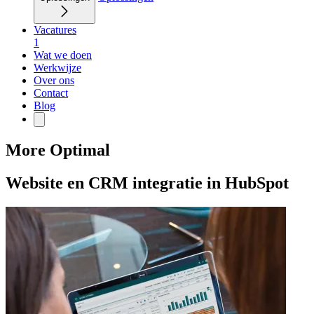
Vacatures
1
Wat we doen
Werkwijze
Over ons
Contact
Blog
More Optimal
Website en CRM integratie in HubSpot