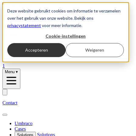
Skip to content
Deze website gebruikt cookies om informatie te verzamelen
over het gebruik van onze website. Bekijk ons
privacystatement
voor meer informatie.
Solutions
Cookie-instellingen
Umbraco
Accepteren
Weigeren
Vacancies
1
Menu
▾
Contact
Umbraco
Cases
Solutions
Solutions